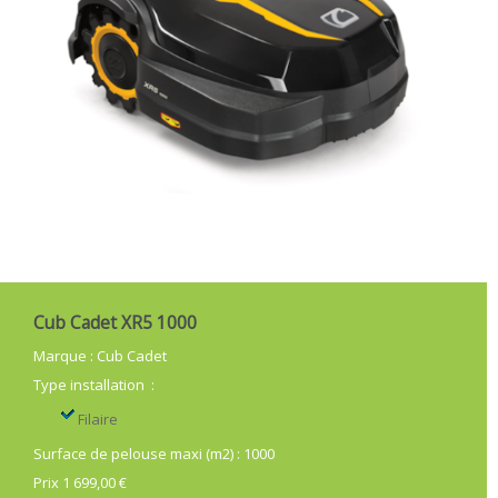
Cub Cadet XR5 1000
Marque
:
Cub Cadet
Type installation
:
Filaire
Surface de pelouse maxi (m2)
:
1000
Prix 1 699,00 €