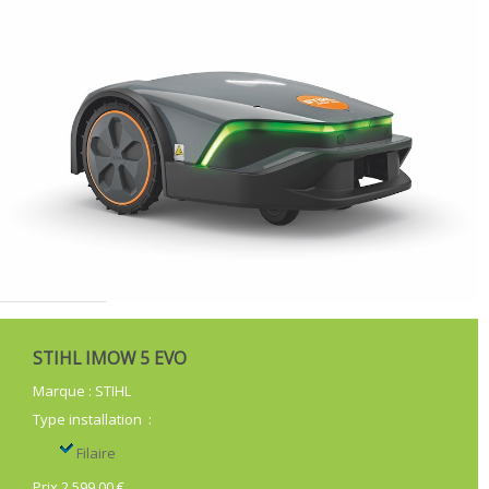
STIHL IMOW 5 EVO
Marque
:
STIHL
Type installation
:
Filaire
Prix 2 599,00 €