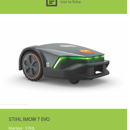
Voir la fiche
STIHL IMOW 7 EVO
Marque
:
STIHL