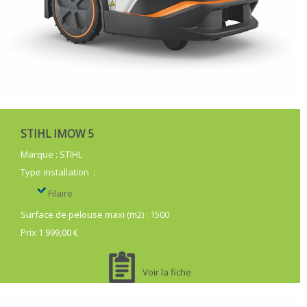
STIHL IMOW 5
Marque
:
STIHL
Type installation
:
Filaire
Surface de pelouse maxi (m2)
:
1500
Prix 1 999,00 €
Voir la fiche