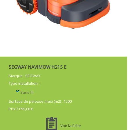
SEGWAY NAVIMOW H215 E
Marque
:
SEGWAY
Type installation
:
Sans fil
Surface de pelouse maxi (m2)
:
1500
Prix 2 099,00 €
Voir la fiche