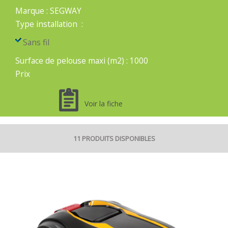
Marque
:
SEGWAY
Type installation
:
Sans fil
Surface de pelouse maxi (m2)
:
1000
Prix
Voir la fiche
11 PRODUITS DISPONIBLES