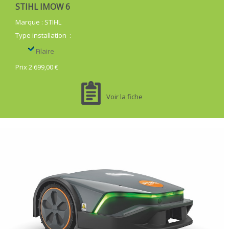
STIHL IMOW 6
Marque
:
STIHL
Type installation
:
Filaire
Prix 2 699,00 €
Voir la fiche