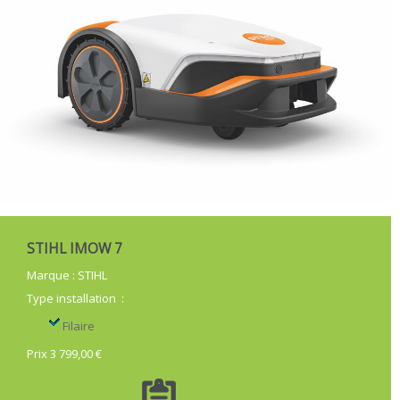
STIHL IMOW 7
Marque
:
STIHL
Type installation
:
Filaire
Prix 3 799,00 €