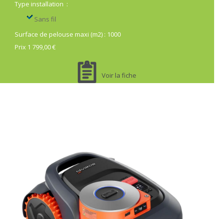
Type installation
:
Sans fil
Surface de pelouse maxi (m2)
:
1000
Prix 1 799,00 €
Voir la fiche