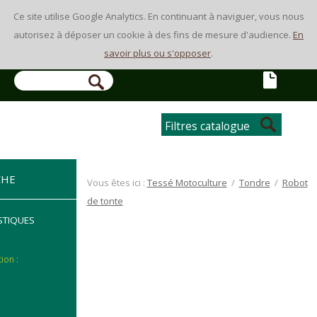
Ce site utilise Google Analytics. En continuant à naviguer, vous nous
autorisez à déposer un cookie à des fins de mesure d'audience.
En
savoir plus ou s'opposer
.
Filtres catalogue
CHE
Vous êtes ici :
Tessé Motoculture
/
Tondre
/
Robot
de tonte
STIQUES
Type installation :