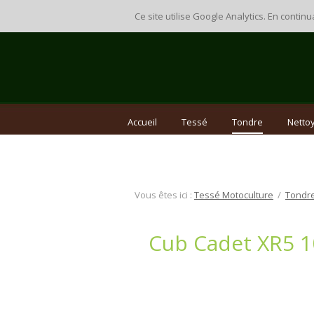
Ce site utilise Google Analytics. En cont
Accueil
Tessé
Tondre
Nettoy
Vous êtes ici :
Tessé Motoculture
/
Tondr
Cub Cadet XR5 