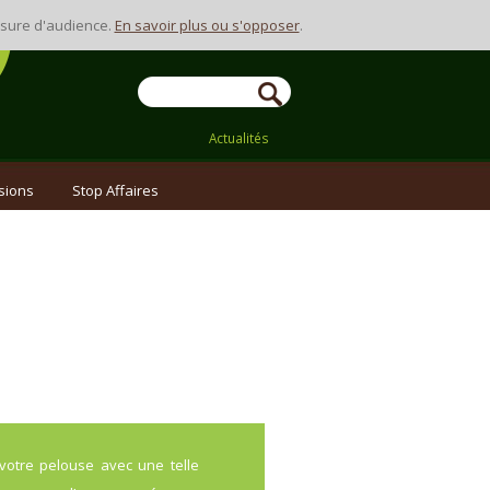
Contact
mesure d'audience.
En savoir plus ou s'opposer
.
Actualités
sions
Stop Affaires
votre pelouse avec une telle