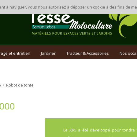
inuant à naviguer, vous nous autorisez à déposer un cookie à des fins de 
age et entretien
Jardiner
Tracteur & Accessoires
Nos occa
e
/
Robot de tonte
1000
Le XR5 a été développé pour tondre 