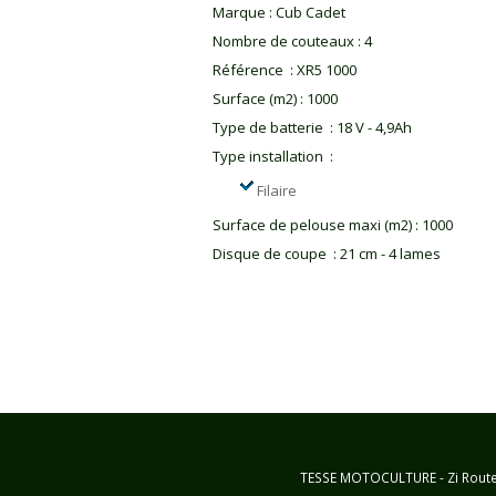
Marque
:
Cub Cadet
Nombre de couteaux
:
4
Référence
:
XR5 1000
Surface (m2)
:
1000
Type de batterie
:
18 V - 4,9Ah
Type installation
:
Filaire
Surface de pelouse maxi (m2)
:
1000
Disque de coupe
:
21 cm - 4 lames
TESSE MOTOCULTURE - Zi Route d