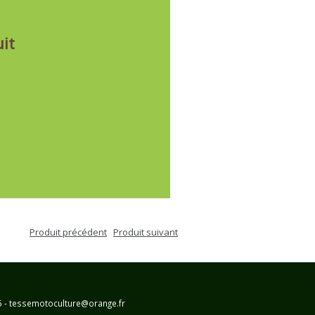
it
Produit précédent
Produit suivant
25 - tessemotoculture@orange.fr