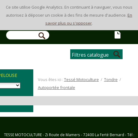
Ce site utilise Google Analytics. En continuant à naviguer, vous nous
autorisez à déposer un cookie à des fins de mesure d'audience.
En
savoir plus ou s'opposer
.
Filtres catalogue
PELOUSE
Vous êtes ici :
Tessé Motoculture
/
Tondre
/
Autoportée frontale
CHE
TESSE MOTOCULTURE - Zi Route de Mamers - 72400 La Ferté Bernard - Tél :