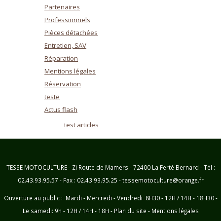
Partenaires
Professionnels
Pièces détachées
Entretien, SAV
Réparation
Mentions légales
Réservation
teste
Actus flash
test articles
TESSE MOTOCULTURE - Zi Route de Mamers - 72400 La Ferté Bernard - Tél :
02.43.93.95.57 - Fax : 02.43.93.95.25 - tessemotoculture@orange.fr
Ouverture au public : Mardi - Mercredi - Vendredi 8H30 - 12H / 14H - 18H30 -
Le samedi: 9h - 12H / 14H - 18H -
Plan du site
-
Mentions légales