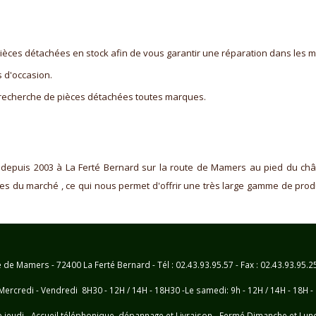
èces détachées en stock afin de vous garantir une réparation dans les me
 d'occasion.
 recherche de pièces détachées toutes marques.
 depuis 2003 à La Ferté Bernard sur la route de Mamers au pied du ch
 du marché , ce qui nous permet d'offrir une très large gamme de produit
e Mamers - 72400 La Ferté Bernard - Tél : 02.43.93.95.57 - Fax : 02.43.93.95.
Mercredi - Vendredi 8H30 - 12H / 14H - 18H30 -Le samedi: 9h - 12H / 14H - 18H -
e jeudi - Accueil téléphonique, dépannage et Livraison - Fermé Dimanche et Lun