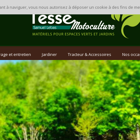
inuant à naviguer, vous nous autorisez à déposer un cookie à des fins de 
age et entretien
Jardiner
Tracteur & Accessoires
Nos occa