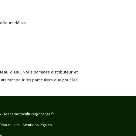
illeurs délais.
âteau d'eau. Nous sommes distributeur et
s tant pour les particuliers que pour les
25 - tessemotoculture@orange.fr
Plan du site
-
Mentions légales
di