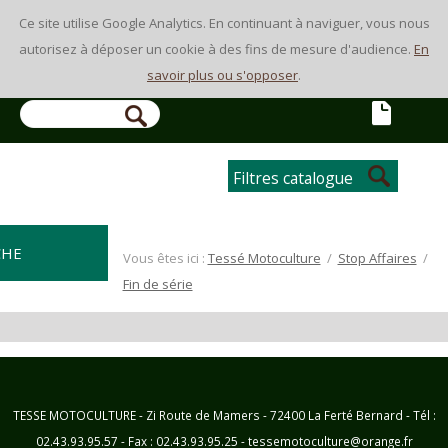
Ce site utilise Google Analytics. En continuant à naviguer, vous nous
autorisez à déposer un cookie à des fins de mesure d'audience.
En
savoir plus ou s'opposer
.
Filtres catalogue
CHE
Vous êtes ici :
Tessé Motoculture
/
Stop Affaires
/
Fin de série
TESSE MOTOCULTURE - Zi Route de Mamers - 72400 La Ferté Bernard - Tél :
02.43.93.95.57 - Fax : 02.43.93.95.25 - tessemotoculture@orange.fr