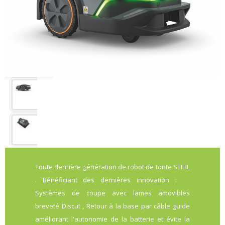
Toute dernière génération de robot de tonte STIHL
. Bénéficiant des dernières innovation :
Systèmes de coupe avec lames amovibles
breveté Discut , Retour à la base par câble guide
améliorant l'autonomie de la batterie et évite la