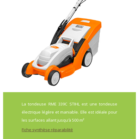
La tondeuse RME 339C STIHL est une tondeuse
électrique légère et maniable. Elle est idéale pour
les surfaces allant jusqu’à 500 m²
Fiche synthèse réparabilité