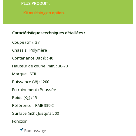
PLUS PRODUIT
:
- Kit mulching en option.
Caractéristiques techniques détaillées :
Coupe (cm)
:
37
Chassis
:
Polymère
Contenance Bac (l)
:
40
Hauteur de coupe (mm)
:
30-70
Marque
:
STIHL
Puissance (W)
:
1200
Entrainement
:
Poussée
Poids (Kg)
:
15
Référence
:
RME 339 C
Surface (m2)
:
Jusqu'à 500
Fonction
:
Ramassage