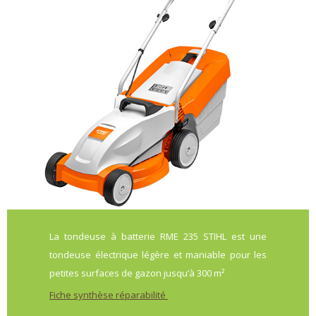
La tondeuse à batterie RME 235 STIHL est une
tondeuse électrique légère et maniable pour les
petites surfaces de gazon jusqu’à 300 m²
Fiche synthèse réparabilité