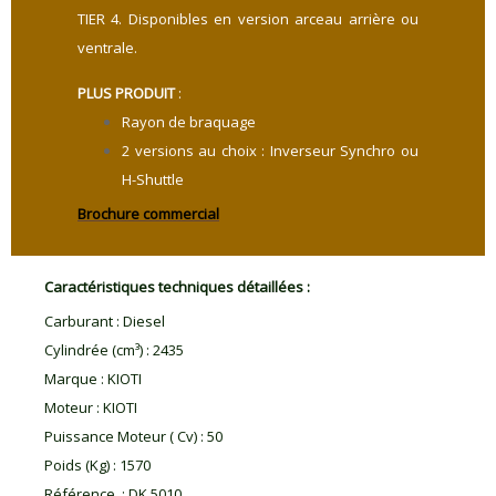
TIER 4. Disponibles en version arceau arrière ou
ventrale.
PLUS PRODUIT
:
Rayon de braquage
2 versions au choix : Inverseur Synchro ou
H-Shuttle
Brochure commercial
Caractéristiques techniques détaillées :
Carburant
:
Diesel
Cylindrée (cm³)
:
2435
Marque
:
KIOTI
Moteur
:
KIOTI
Puissance Moteur ( Cv)
:
50
Poids (Kg)
:
1570
Référence
:
DK 5010