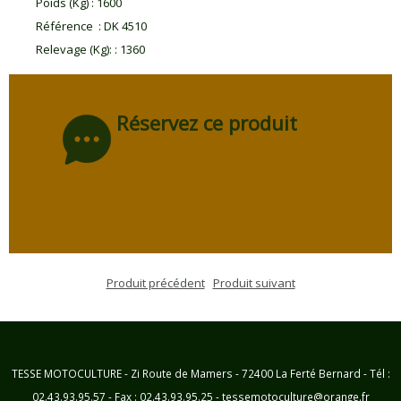
Poids (Kg)
:
1600
Référence
:
DK 4510
Relevage (Kg):
:
1360
Réservez ce produit
Produit précédent
Produit suivant
TESSE MOTOCULTURE - Zi Route de Mamers - 72400 La Ferté Bernard - Tél :
02.43.93.95.57 - Fax : 02.43.93.95.25 - tessemotoculture@orange.fr