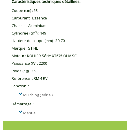
Caractéristiques techniques détaillées :
Coupe (cm)
:
53
Carburant
:
Essence
Chassis
:
Aluminium
Cylindrée (cm³)
:
149
Hauteur de coupe (mm)
:
30-70
Marque
:
STIHL
Moteur
:
KOHLER Série XT675 OHV SC
Puissance (W)
:
2200
Poids (Kg)
:
36
Référence
:
RM 4 RV
Fonction
:
Mulching ( série )
Démarrage
:
Manuel