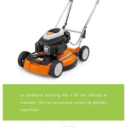
La tondeuse mulching RM 4 RV est efficace et
maniable. Elle est conçue pour tondre de grandes
superficies