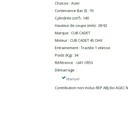
Chassis
:
Acier
Contenance Bac (l)
:
70
Cylindrée (cm³)
:
140
Hauteur de coupe (mm)
:
28-92
Marque
:
CUB CADET
Moteur
:
CUB CADET 45 OHV
Entrainement
:
Tractée 1 vitesse
Poids (Kg)
:
34
Référence
:
LM1 CR53
Démarrage
:
Manuel
Contribution non inclus REP ABJ (loi AGEC 