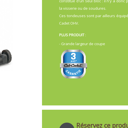
constitué d'un seul bloc : il n'y a don
la visserie ou de soudures.
Ces tondeuses sont par ailleurs équip
Cadet OHV.
PLUS PRODUIT
:
- Grande largeur de coupe
Réservez ce produ