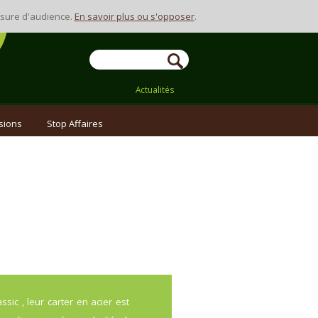
Contact
mesure d'audience.
En savoir plus ou s'opposer
.
Actualités
sions
Stop Affaires
c , leur carter en acier est