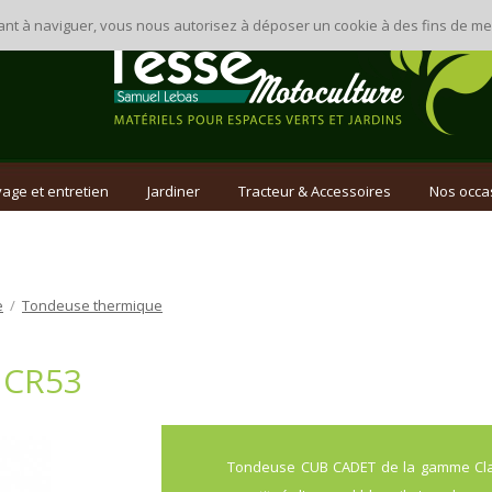
inuant à naviguer, vous nous autorisez à déposer un cookie à des fins de 
age et entretien
Jardiner
Tracteur & Accessoires
Nos occa
e
/
Tondeuse thermique
 CR53
Tondeuse CUB CADET de la gamme Classi