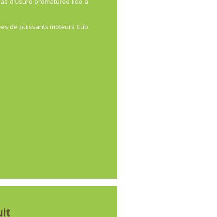
c pas d'usure prématurée liée à
ées de puissants moteurs Cub
it