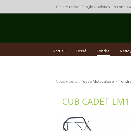
Ce site utilise Google Analytics. En cont
Accueil
Tessé
Tondre
Nettoy
Vous êtes ici :
Tessé Motoculture
/
Tondr
CUB CADET LM1