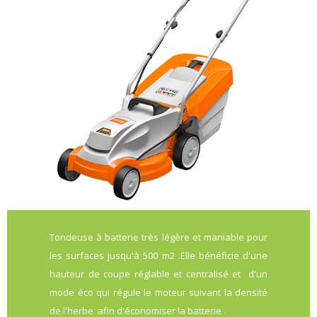
Tondeuse à batterie très légère et maniable pour
les surfaces jusqu'à 500 m2 .Elle bénéficie d'une
hauteur de coupe réglable et centralisé et d'un
mode éco qui régule le moteur suivant la densité
de l'herbe afin d'économiser la batterie .