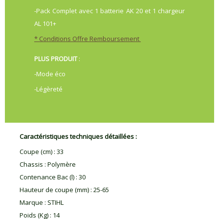
-Pack Complet avec 1 batterie AK 20 et 1 chargeur
AL 101+
* Conditions Offre Remboursement
PLUS PRODUIT
:
-Mode éco
-Légèreté
Caractéristiques techniques détaillées :
Coupe (cm)
:
33
Chassis
:
Polymère
Contenance Bac (l)
:
30
Hauteur de coupe (mm)
:
25-65
Marque
:
STIHL
Poids (Kg)
:
14