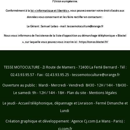
l'Union européenne.
Conformément à la
loi « informatique et libertés »
, vous pouvez exercer votre droit d'accès aux
données vous concernant et les faire rectifier en contactant :
Le Gérant : Samuel Lebas - mail :tessemotoculture@orange.fr
Nous vous informons de l’existence de la liste d'opposition au démarchage téléphonique « Bloctel
», sur laquelle vous pouvez vous inscrire ici : https://conso.bloctel.fr/
TESSE MOTOCULTURE - Zi Route de Mamers - 72400 La Ferté Bernard - Tél :
02.43.93.95.57 - Fax : 02.43.93.95.25 - tessemotoculture@orange.fr
Ouverture au public : Mardi - Mercredi - Vendredi 8H30 - 12H / 14H - 18H30 -
Le samedi: 9h - 12H / 14H - 18H -
Plan du site
-
Mentions légales
Le jeudi - Accueil téléphonique, dépannage et Livraison - Fermé Dimanche et
Lundi
Création graphique et développement :
Agence Cj.com (Le Mans - Paris) :
cj.com.fr