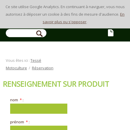
Ce site utilise Google Analytics. En continuant à naviguer, vous nous
autorisez à déposer un cookie à des fins de mesure d'audience.
En
savoir plus ou s'opposer
.
RECHERCHE
Vous êtes ici :
Tessé
Motoculture
/
Réservation
RENSEIGNEMENT SUR PRODUIT
nom
*
:
prénom
*
: