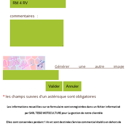
commentaires
:
Générer une autre image
*
les champs suivies d'un astérisque sont obligatoires
Les informations recueillies sur ce formulaire sont enregistrées dans un fichier informatisé
par
SARL TESSE MOTOCULTURE
pour
La gestion de notre clientèle
Elles sont conservées pendant
1 An
et sont destinées
Service commercial établis en dehors de