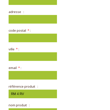
adresse
:
code postal
*
:
ville
*
:
email
*
:
référence produit
:
nom produit
: