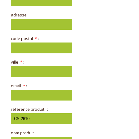
adresse
:
code postal
*
:
ville
*
:
email
*
:
référence produit
:
nom produit
: