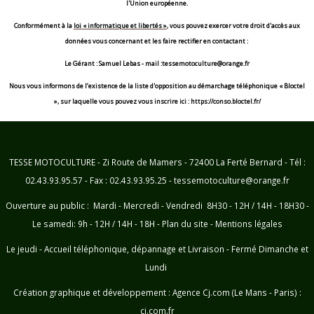
l'Union européenne.
Conformément à la
loi « informatique et libertés »
, vous pouvez exercer votre droit d'accès aux
données vous concernant et les faire rectifier en contactant :
Le Gérant : Samuel Lebas - mail :tessemotoculture@orange.fr
Nous vous informons de l’existence de la liste d'opposition au démarchage téléphonique « Bloctel
», sur laquelle vous pouvez vous inscrire ici : https://conso.bloctel.fr/
TESSE MOTOCULTURE - Zi Route de Mamers - 72400 La Ferté Bernard - Tél :
02.43.93.95.57 - Fax : 02.43.93.95.25 - tessemotoculture@orange.fr
Ouverture au public : Mardi - Mercredi - Vendredi 8H30 - 12H / 14H - 18H30 -
Le samedi: 9h - 12H / 14H - 18H -
Plan du site
-
Mentions légales
Le jeudi - Accueil téléphonique, dépannage et Livraison - Fermé Dimanche et
Lundi
Création graphique et développement :
Agence Cj.com (Le Mans - Paris) :
cj.com.fr