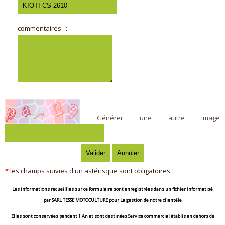
commentaires
:
Générer une autre image
*
les champs suivies d'un astérisque sont obligatoires
Les informations recueillies sur ce formulaire sont enregistrées dans un fichier informatisé
par
SARL TESSE MOTOCULTURE
pour
La gestion de notre clientèle
Elles sont conservées pendant
1 An
et sont destinées
Service commercial établis en dehors de