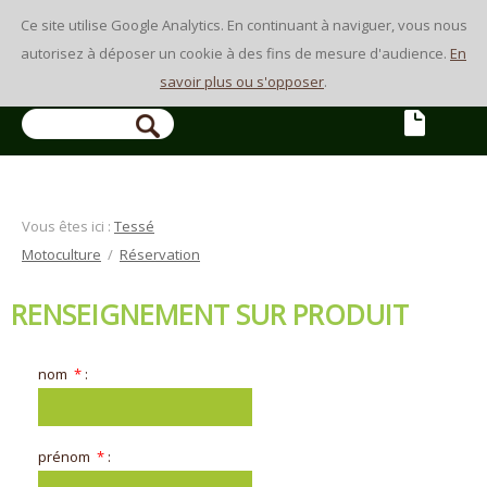
Ce site utilise Google Analytics. En continuant à naviguer, vous nous
autorisez à déposer un cookie à des fins de mesure d'audience.
En
savoir plus ou s'opposer
.
RECHERCHE
Vous êtes ici :
Tessé
Motoculture
/
Réservation
RENSEIGNEMENT SUR PRODUIT
nom
*
:
prénom
*
: