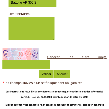
commentaires
:
Générer une autre image
*
les champs suivies d'un astérisque sont obligatoires
Les informations recueillies sur ce formulaire sont enregistrées dans un fichier informatisé
par
SARL TESSE MOTOCULTURE
pour
La gestion de notre clientèle
Elles sont conservées pendant
1 An
et sont destinées
Service commercial établis en dehors de