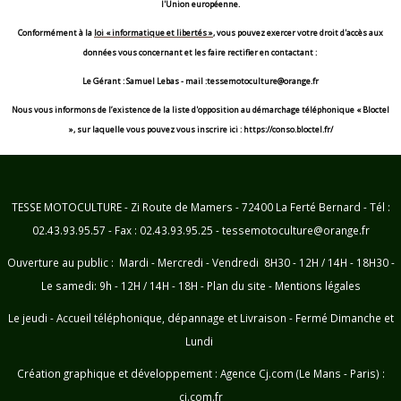
l'Union européenne.
Conformément à la
loi « informatique et libertés »
, vous pouvez exercer votre droit d'accès aux
données vous concernant et les faire rectifier en contactant :
Le Gérant : Samuel Lebas - mail :tessemotoculture@orange.fr
Nous vous informons de l’existence de la liste d'opposition au démarchage téléphonique « Bloctel
», sur laquelle vous pouvez vous inscrire ici : https://conso.bloctel.fr/
TESSE MOTOCULTURE - Zi Route de Mamers - 72400 La Ferté Bernard - Tél :
02.43.93.95.57 - Fax : 02.43.93.95.25 - tessemotoculture@orange.fr
Ouverture au public : Mardi - Mercredi - Vendredi 8H30 - 12H / 14H - 18H30 -
Le samedi: 9h - 12H / 14H - 18H -
Plan du site
-
Mentions légales
Le jeudi - Accueil téléphonique, dépannage et Livraison - Fermé Dimanche et
Lundi
Création graphique et développement :
Agence Cj.com (Le Mans - Paris) :
cj.com.fr