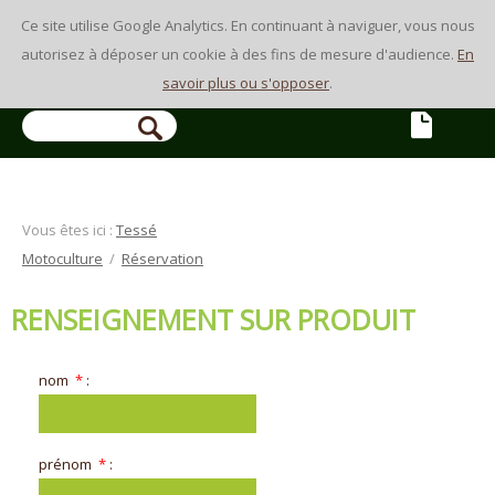
Ce site utilise Google Analytics. En continuant à naviguer, vous nous
autorisez à déposer un cookie à des fins de mesure d'audience.
En
savoir plus ou s'opposer
.
RECHERCHE
Vous êtes ici :
Tessé
Motoculture
/
Réservation
RENSEIGNEMENT SUR PRODUIT
nom
*
:
prénom
*
: