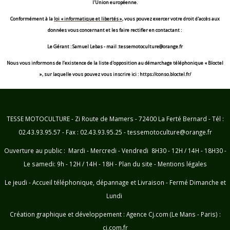
l'Union européenne.
Conformément à la
loi « informatique et libertés »
, vous pouvez exercer votre droit d'accès aux
données vous concernant et les faire rectifier en contactant :
Le Gérant : Samuel Lebas - mail :tessemotoculture@orange.fr
Nous vous informons de l’existence de la liste d'opposition au démarchage téléphonique « Bloctel
», sur laquelle vous pouvez vous inscrire ici : https://conso.bloctel.fr/
TESSE MOTOCULTURE - Zi Route de Mamers - 72400 La Ferté Bernard - Tél :
02.43.93.95.57 - Fax : 02.43.93.95.25 - tessemotoculture@orange.fr
Ouverture au public : Mardi - Mercredi - Vendredi 8H30 - 12H / 14H - 18H30 -
Le samedi: 9h - 12H / 14H - 18H -
Plan du site
-
Mentions légales
Le jeudi - Accueil téléphonique, dépannage et Livraison - Fermé Dimanche et
Lundi
Création graphique et développement :
Agence Cj.com (Le Mans - Paris) :
cj.com.fr