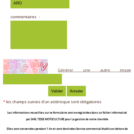
commentaires
:
Générer une autre image
*
les champs suivies d'un astérisque sont obligatoires
Les informations recueillies sur ce formulaire sont enregistrées dans un fichier informatisé
par
SARL TESSE MOTOCULTURE
pour
La gestion de notre clientèle
Elles sont conservées pendant
1 An
et sont destinées
Service commercial établis en dehors de