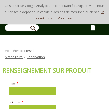
Ce site utilise Google Analytics. En continuant à naviguer, vous nous
autorisez à déposer un cookie à des fins de mesure d'audience.
En
savoir plus ou s'opposer
.
RECHERCHE
Vous êtes ici :
Tessé
Motoculture
/
Réservation
RENSEIGNEMENT SUR PRODUIT
nom
*
:
prénom
*
: