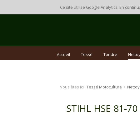
Ce site utilise Google Analytics. En cont
Accueil
Tessé
Tondre
Nettoy
Vous êtes ici :
Tessé Motoculture
/
Nettoy
STIHL HSE 81-70