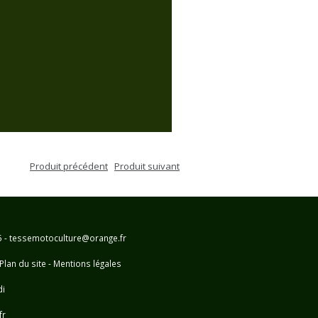
Produit précédent
Produit suivant
25 - tessemotoculture@orange.fr
Plan du site
-
Mentions légales
di
fr