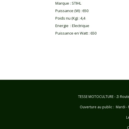
Marque
:
STIHL
Puissance (W)
:
650
Poids nu (Kg)
:
4,4
Energie
:
Electrique
Puissance en Watt
:
650
TESSE MOTOCULTURE - Zi Route d
Ouverture au public : Mardi - 
L
C