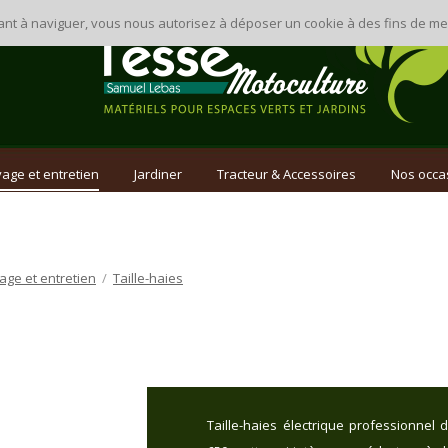
inuant à naviguer, vous nous autorisez à déposer un cookie à des fins de 
age et entretien
Jardiner
Tracteur & Accessoires
Nos occa
age et entretien
/
Taille-haies
Taille-haies électrique professionnel