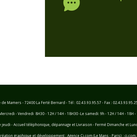
e Mamers - 72400 La Ferté Bernard - Tél : 02.43.93.95.57 - Fax : 02.43.93.95.
Mercredi - Vendredi 8H30 - 12H / 14H - 18H30 -Le samedi: 9h - 12H / 14H - 18H -
e jeudi - Accueil téléphonique, dépannage et Livraison - Fermé Dimanche et Lun
réation graphique et développement :
Agence Cj.com (Le Mans - Paris) : cj.com.