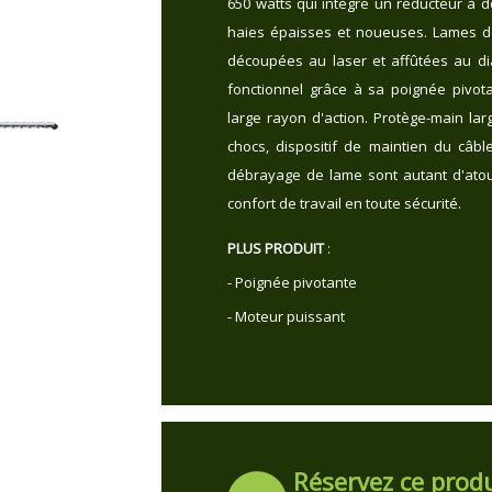
650 watts qui intègre un réducteur à d
haies épaisses et noueuses. Lames d
découpées au laser et affûtées au dia
fonctionnel grâce à sa poignée pivota
large rayon d'action. Protège-main lar
chocs, dispositif de maintien du câble
débrayage de lame sont autant d'atou
confort de travail en toute sécurité.
PLUS PRODUIT
:
- Poignée pivotante
- Moteur puissant
Réservez ce produ