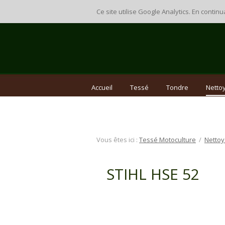
Ce site utilise Google Analytics. En cont
Accueil
Tessé
Tondre
Nettoy
Vous êtes ici :
Tessé Motoculture
/
Nettoy
STIHL HSE 52