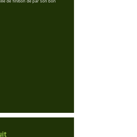
ille de finition de par son bon
it