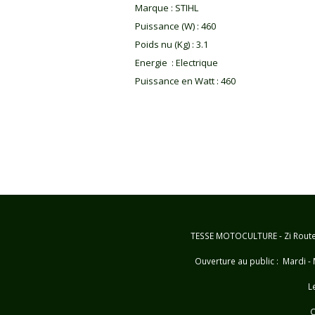
Marque
:
STIHL
Puissance (W)
:
460
Poids nu (Kg)
:
3.1
Energie
:
Electrique
Puissance en Watt
:
460
TESSE MOTOCULTURE - Zi Route d
Ouverture au public : Mardi - 
L
C