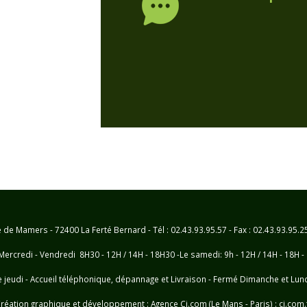
e Mamers - 72400 La Ferté Bernard - Tél : 02.43.93.95.57 - Fax : 02.43.93.95.
Mercredi - Vendredi 8H30 - 12H / 14H - 18H30 -Le samedi: 9h - 12H / 14H - 18H -
e jeudi - Accueil téléphonique, dépannage et Livraison - Fermé Dimanche et Lun
réation graphique et développement :
Agence Cj.com (Le Mans - Paris) : cj.com.