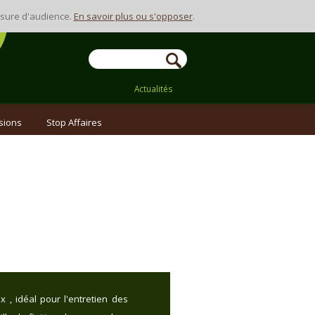
Contact
mesure d'audience.
En savoir plus ou s'opposer
.
Actualités
sions
Stop Affaires
ux , idéal pour l'entretien des