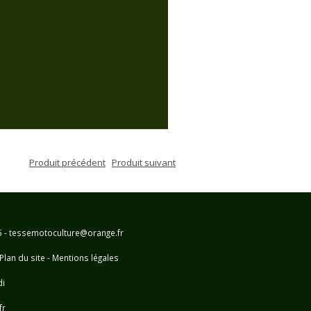
Produit précédent
Produit suivant
25 - tessemotoculture@orange.fr
Plan du site
-
Mentions légales
di
fr