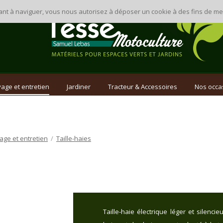
inuant à naviguer, vous nous autorisez à déposer un cookie à des fins de 
age et entretien
Jardiner
Tracteur & Accessoires
Nos occa
age et entretien
/
Taille-haies
Taille-haie électrique léger et silencie