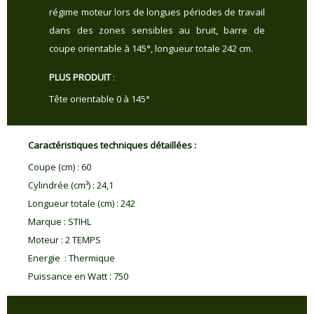
régime moteur lors de longues périodes de travail
dans des zones sensibles au bruit, barre de
coupe orientable à 145°, longueur totale 242 cm.
PLUS PRODUIT
:
Tête orientable 0 à 145°
Caractéristiques techniques détaillées :
Coupe (cm)
:
60
Cylindrée (cm³)
:
24,1
Longueur totale (cm)
:
242
Marque
:
STIHL
Moteur
:
2 TEMPS
Energie
:
Thermique
Puissance en Watt
:
750