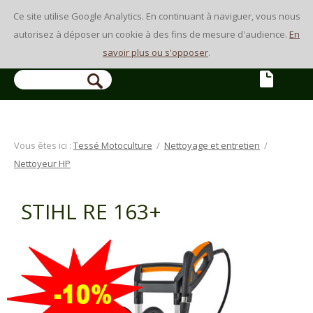
Ce site utilise Google Analytics. En continuant à naviguer, vous nous
autorisez à déposer un cookie à des fins de mesure d'audience.
En
savoir plus ou s'opposer
.
Vous êtes ici :
Tessé Motoculture
/
Nettoyage et entretien
/
Nettoyeur HP
STIHL RE 163+