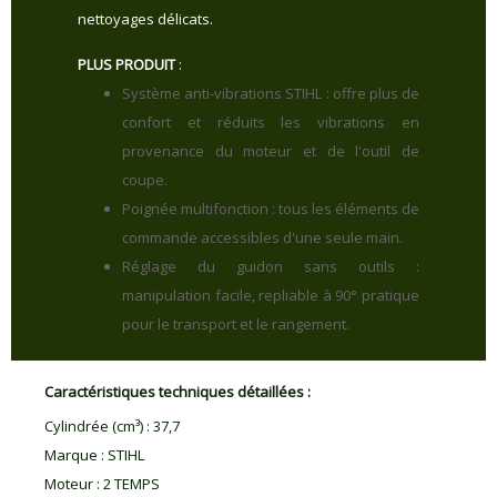
nettoyages délicats.
PLUS PRODUIT
:
Système anti-vibrations STIHL : offre plus de
confort et réduits les vibrations en
provenance du moteur et de l'outil de
coupe.
Poignée multifonction : tous les éléments de
commande accessibles d'une seule main.
Réglage du guidon sans outils :
manipulation facile, repliable à 90° pratique
pour le transport et le rangement.
Caractéristiques techniques détaillées :
Cylindrée (cm³)
:
37,7
Marque
:
STIHL
Moteur
:
2 TEMPS