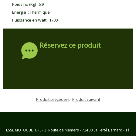
Poids nu (Kg)
:
6,9
Energie
:
Thermique
Puissance en Watt
:
1700
Réservez ce produit
Produit précédent
Produit suivant
TESSE MOTOCULTURE - Zi Route de Mamers - 72400 La Ferté Bernard - Tél :