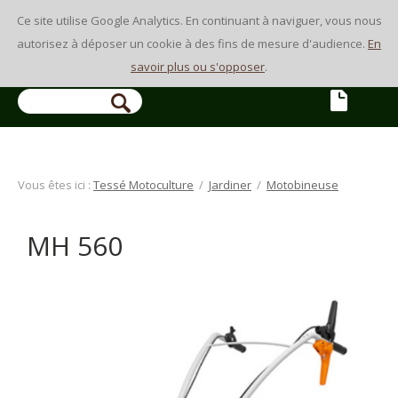
Ce site utilise Google Analytics. En continuant à naviguer, vous nous
autorisez à déposer un cookie à des fins de mesure d'audience.
En
savoir plus ou s'opposer
.
Vous êtes ici :
Tessé Motoculture
/
Jardiner
/
Motobineuse
MH 560