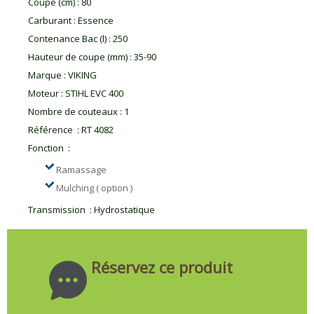
Coupe (cm)
:
80
Carburant
:
Essence
Contenance Bac (l)
:
250
Hauteur de coupe (mm)
:
35-90
Marque
:
VIKING
Moteur
:
STIHL EVC 400
Nombre de couteaux
:
1
Référence
:
RT 4082
Fonction
:
Ramassage
Mulching ( option )
Transmission
:
Hydrostatique
Réservez ce produit