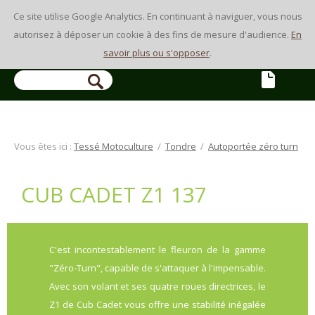
Ce site utilise Google Analytics. En continuant à naviguer, vous nous
autorisez à déposer un cookie à des fins de mesure d'audience.
En
savoir plus ou s'opposer
.
Vous êtes ici :
Tessé Motoculture
/
Tondre
/
Autoportée zéro turn
CUB CADET Z1 137
C'est incontestablement le fleuron de la gamme
"Zéro-Turn", capable de s'attaquer à l'impensable.
Avec son volant et ses quatre roues directrices, le
Z1 de Cub Cadet vous offre une stabilité inégalée