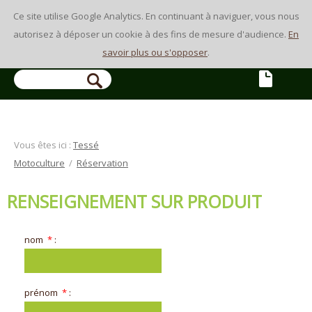
Ce site utilise Google Analytics. En continuant à naviguer, vous nous
autorisez à déposer un cookie à des fins de mesure d'audience.
En
savoir plus ou s'opposer
.
RECHERCHE
Vous êtes ici :
Tessé
Motoculture
/
Réservation
RENSEIGNEMENT SUR PRODUIT
nom
*
:
prénom
*
: