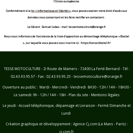
l'Union européenne.
Conformément à la
loi « informatique et libertés »
, vous pouvez exercer votre droit d'accès aux
données vous concernant et les faire rectifier en contactant :
Le Gérant : Samuel Lebas - mail :tessemotoculture@orange.fr
Nous vous informons de l’existence de la liste d'opposition au démarchage téléphonique « Bloctel
», sur laquelle vous pouvez vous inscrire ici : https://conso.bloctel.fr/
TESSE MOTOCULTURE - Zi Route de Mamers - 72400 La Ferté Bernard - Tél :
02.43.93.95.57 - Fax : 02.43.93.95.25 - tessemotoculture@orange.fr
Ouverture au public : Mardi - Mercredi - Vendredi 8H30 - 12H / 14H - 18H30 -
Le samedi: 9h - 12H / 14H - 18H -
Plan du site
-
Mentions légales
Le jeudi - Accueil téléphonique, dépannage et Livraison - Fermé Dimanche et
Lundi
Création graphique et développement :
Agence Cj.com (Le Mans - Paris) :
cj.com.fr