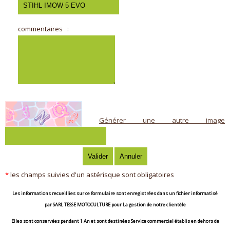
commentaires
:
Générer une autre image
*
les champs suivies d'un astérisque sont obligatoires
Les informations recueillies sur ce formulaire sont enregistrées dans un fichier informatisé
par
SARL TESSE MOTOCULTURE
pour
La gestion de notre clientèle
Elles sont conservées pendant
1 An
et sont destinées
Service commercial établis en dehors de