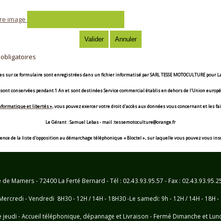
tre image
obligatoires
es sur ce formulaire sont enregistrées dans un fichier informatisé par
SARL TESSE MOTOCULTURE
pour
La
 sont conservées pendant
1 An
et sont destinées
Service commercial établis en dehors de l'Union europ
informatique et libertés »
, vous pouvez exercer votre droit d'accès aux données vous concernant et les fair
Le Gérant : Samuel Lebas - mail :tessemotoculture@orange.fr
ce de la liste d'opposition au démarchage téléphonique « Bloctel », sur laquelle vous pouvez vous inscrir
e Mamers - 72400 La Ferté Bernard - Tél : 02.43.93.95.57 - Fax : 02.43.93.95.
Mercredi - Vendredi 8H30 - 12H / 14H - 18H30 -Le samedi: 9h - 12H / 14H - 18H -
e jeudi - Accueil téléphonique, dépannage et Livraison - Fermé Dimanche et Lun