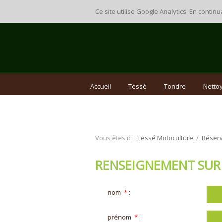
Ce site utilise Google Analytics. En cont
Accueil
Tessé
Tondre
Nettoy
Vous êtes ici :
Tessé Motoculture
/
Réserv
RENSEIGNEMENT SUR
nom
*
:
prénom
*
: