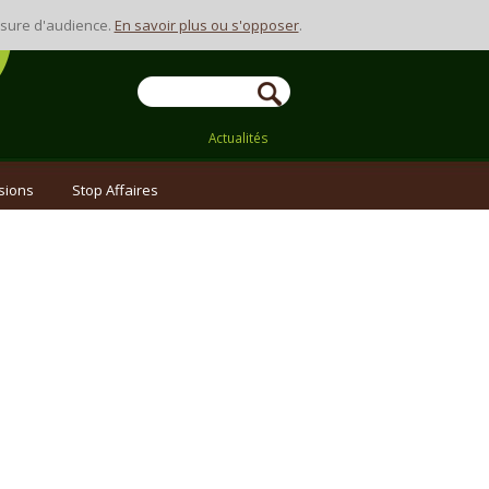
Contact
mesure d'audience.
En savoir plus ou s'opposer
.
Actualités
sions
Stop Affaires
RECHERCHE