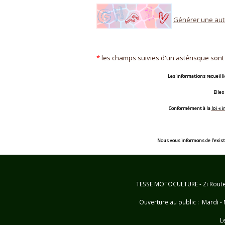
Générer une au
*
les champs suivies d'un astérisque sont 
Les informations recueilli
Elles
Conformément à la
loi « 
Nous vous informons de l’existen
TESSE MOTOCULTURE - Zi Route d
Ouverture au public : Mardi - 
L