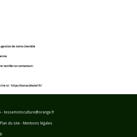
 gestion de notre clientèle
éenne.
e rectifier en contactant :
e ici : https://conso.bloctel.fr/
25 - tessemotoculture@orange.fr
Plan du site
-
Mentions légales
di