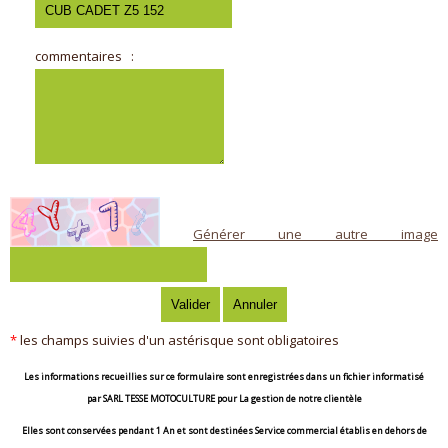
commentaires
:
Générer une autre image
*
les champs suivies d'un astérisque sont obligatoires
Les informations recueillies sur ce formulaire sont enregistrées dans un fichier informatisé
par
SARL TESSE MOTOCULTURE
pour
La gestion de notre clientèle
Elles sont conservées pendant
1 An
et sont destinées
Service commercial établis en dehors de