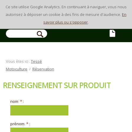
Ce site utilise Google Analytics. En continuant à naviguer, vous nous
autorisez à déposer un cookie à des fins de mesure d'audience.
En
savoir plus ou s'opposer
.
RECHERCHE
Vous êtes ici :
Tessé
Motoculture
/
Réservation
RENSEIGNEMENT SUR PRODUIT
nom
*
:
prénom
*
: