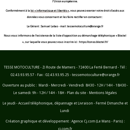
l'Union européenne.
Conformément à la
loi « informatique et libertés »
, vous pouvez exercer votre droit d'accès aux
données vous concernant et les faire rectifier en contactant :
Le Gérant : Samuel Lebas - mail :tessemotoculture@orange.fr
Nous vous informons de l’existence de la liste d'opposition au démarchage téléphonique « Bloctel
», sur laquelle vous pouvez vous inscrire ici : https://conso.bloctel.fr/
TESSE MOTOCULTURE - Zi Route de Mamers - 72400 La Ferté Bernard - Tél :
02.43.93.95.57 - Fax : 02.43.93.95.25 - tessemotoculture@orange.fr
Ouverture au public : Mardi - Mercredi - Vendredi 8H30 - 12H / 14H - 18H30 -
Le samedi: 9h - 12H / 14H - 18H -
Plan du site
-
Mentions légales
Le jeudi - Accueil téléphonique, dépannage et Livraison - Fermé Dimanche et
Lundi
Création graphique et développement :
Agence Cj.com (Le Mans - Paris) :
cj.com.fr