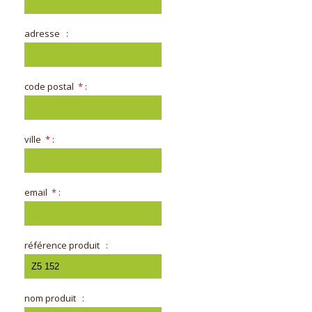
adresse
:
code postal
*
:
ville
*
:
email
*
:
référence produit
:
nom produit
: